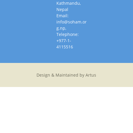
Kathmandu,
Nepal
Email:
info@soham.or
g.np,
Telephone:
+977-1-
4115516
Design & Maintained by Artus